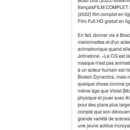
Boso Dos (2023) streamin
françaisFILM COMPLET Bo
{2022} film complet en
Film Full HD gratuit en li
En fait, donner vie à Bos
marionnettes et d'un acte
animatronique quand elle 
Johnstone. «Le CG est là 
masque n'est pas animatro
à un acteur humain est n
Boston Dynamics, mais no
quelque chose comme ça. C
même âge que Violet [McGra
physique et jouer avec Al
pour des plans plus larges
compte que son dévouemen
grande variété de scènes 
une jeune actrice incroya