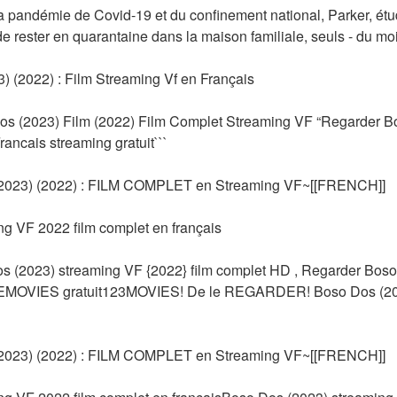
a pandémie de Covid-19 et du confinement national, Parker, étudia
e rester en quarantaine dans la maison familiale, seuls - du moin
 (2022) : Film Streaming Vf en Français
os (2023) Film (2022) Film Complet Streaming VF “Regarder Bo
ancais streaming gratuit```
23) (2022) : FILM COMPLET en Streaming VF~[[FRENCH]]
g VF 2022 film complet en français
2023) streaming VF {2022} film complet HD , Regarder Boso D
EMOVIES gratuit123MOVIES! De le REGARDER! Boso Dos (2023
23) (2022) : FILM COMPLET en Streaming VF~[[FRENCH]]