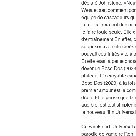
déclaré Johnstone. «Nous
Wētā et sait comment por
équipe de cascadeurs qui a 
faire. Ils tireraient des c
le faire toute seule. Ell
d'entraînement.En effet, 
supposer avoir été créés d
pouvait courir très vite à 
Et elle était la petite cho
devenue Boso Dos (2023). 
plateau. L'incroyable cap
Boso Dos (2023) à la fois 
premier amour est la comé
drôle. Et je pense que fa
audible, est tout simplem
le nouveau film Universa
Ce week-end, Universal a 
parodie de vampire Renfie