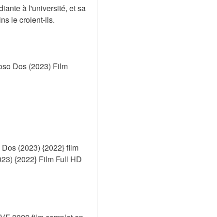
nte à l'université, et sa 
s le croient-ils.
so Dos (2023) Film 
os (2023) {2022} film 
) {2022} Film Full HD 