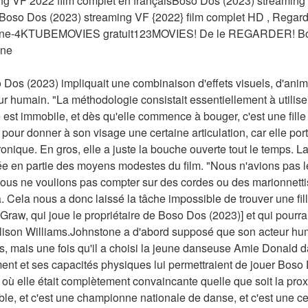
g VF 2022 film complet en françaisBoso Dos (2023) streaming 
so Dos (2023) streaming VF {2022} film complet HD , Regard
 ligne-4KTUBEMOVIES gratuit123MOVIES! De le REGARDER! Bos
gne
o Dos (2023) impliquait une combinaison d'effets visuels, d'anim
ur humain. "La méthodologie consistait essentiellement à utilise
est immobile, et dès qu'elle commence à bouger, c'est une fille
pour donner à son visage une certaine articulation, car elle por
nique. En gros, elle a juste la bouche ouverte tout le temps. La 
ée en partie des moyens modestes du film. "Nous n'avions pas le
us ne voulions pas compter sur des cordes ou des marionnetti
ela nous a donc laissé la tâche impossible de trouver une fille 
w, qui joue le propriétaire de Boso Dos (2023)] et qui pourrait f
lison Williams.Johnstone a d'abord supposé que son acteur humai
, mais une fois qu'il a choisi la jeune danseuse Amie Donald dans
t et ses capacités physiques lui permettraient de jouer Boso 
où elle était complètement convaincante quelle que soit la proxi
ble, et c'est une championne nationale de danse, et c'est une cei