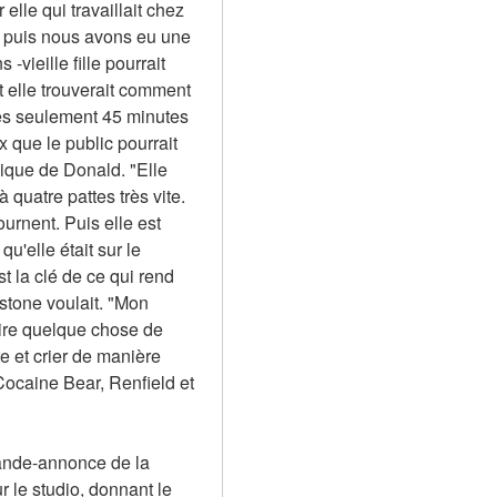
e qui travaillait chez 
 puis nous avons eu une 
vieille fille pourrait 
et elle trouverait comment 
rès seulement 45 minutes 
que le public pourrait 
ique de Donald. "Elle 
 quatre pattes très vite. 
urnent. Puis elle est 
'elle était sur le 
 la clé de ce qui rend 
stone voulait. "Mon 
ire quelque chose de 
 et crier de manière 
ocaine Bear, Renfield et 
ande-annonce de la 
le studio, donnant le 