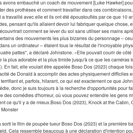
 avons embauché un coach de mouvement [Luke Hawker] pour ell
ter des prothèses et comment travailler dans ces combinaisons,
travaillé avec elle et ils ont été époustouflés par ce que 10 ans -
ordes, pensant qu'ils allaient devoir lui fabriquer quelque chose, 
e découvrirait comment se lever du sol sans utiliser ses mains ap
certains des mouvements les plus bizarres du personnage – ceux 
ans un ordinateur – étaient tous le résultat de l'incroyable phys
quatre pattes", a déclaré Johnstone. «Elle pouvait courir de côté à
se la plus adorable et la plus timide jusqu'à ce que les caméras to
En fait, elle voulait être appelée Boso Dos (2023) chaque fois qu
acité de Donald à accomplir des actes physiquement difficiles est
terrifiant et, parfois, hilarant, ce qui est exactement ce que John
die, donc je suis toujours à la recherche d'opportunités pour fa
ire des comédies d'horreur, où vous pouvez entendre les gens rire
ent ce qu'il y a de mieux.Boso Dos (2023), Knock at the Cabin, C
l Monster
sorti le film de poupée tueur Boso Dos (2023) et la première b
ld. Cela ressemble beaucoup à une déclaration d'intention pour 