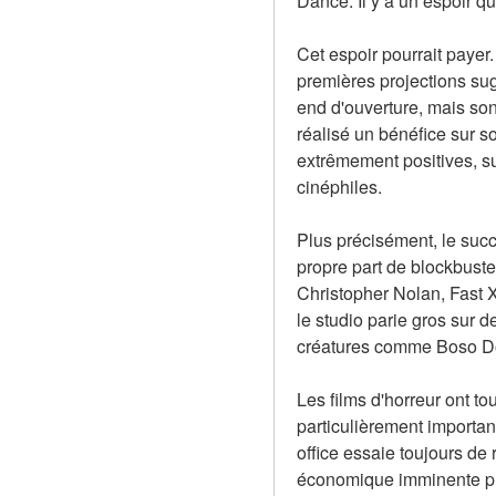
Dance. Il y a un espoir q
Cet espoir pourrait payer.
premières projections sug
end d'ouverture, mais son 
réalisé un bénéfice sur so
extrêmement positives, sug
cinéphiles.
Plus précisément, le suc
propre part de blockbuste
Christopher Nolan, Fast 
le studio parie gros sur 
créatures comme Boso Dos
Les films d'horreur ont t
particulièrement importan
office essaie toujours de 
économique imminente plu