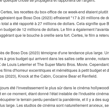
ue quelque chose se propagera et rapportera de l'argent.
 Certes, les recettes du box-office de ce week-end étaient plutôt
géraient que Boso Dos (2023) effraierait "17 à 20 millions de do
total a été rapporté à 27 millions de dollars. Cela signifie que 
n budget de 12 millions de dollars. Le film a également l'avantag
gérant que le bouche à oreille sera fort. Certes, le film a retenu 
cès de Boso Dos (2023) témoigne d'une tendance plus large. Uni
rs à gros budget qui arrivent dans les salles cette année, not
X de Louis Leterrier et The Super Mario Bros. Movie. Cependant,
des films d'horreur excentriques et mémétiques à petit budget et 
 (2023), Knock at the Cabin, Cocaine Bear et Renfield.
oujours été l'investissement le plus sûr dans le cinéma hollywood
t en ce moment, étant donné l'état instable de l'industrie ciném
récupérer le terrain perdu pendant la pandémie, et il y a des sug
s large. Les studios de cinéma sont naturellement anxieux, se 