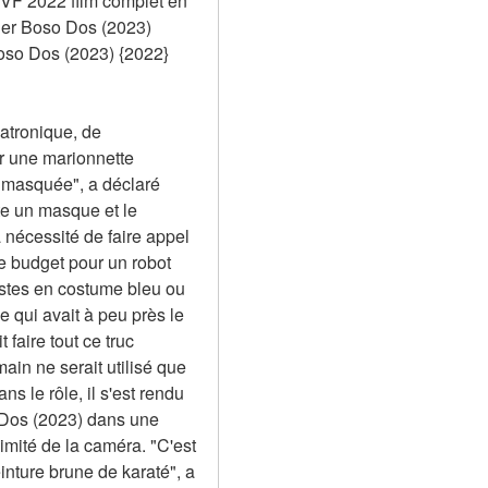
VF 2022 film complet en 
er Boso Dos (2023) 
o Dos (2023) {2022} 
atronique, de 
r une marionnette 
 masquée", a déclaré 
te un masque et le 
nécessité de faire appel 
 budget pour un robot 
stes en costume bleu ou 
qui avait à peu près le 
aire tout ce truc 
n ne serait utilisé que 
 le rôle, il s'est rendu 
Dos (2023) dans une 
mité de la caméra. "C'est 
nture brune de karaté", a 