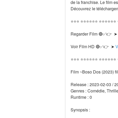
de la franchise. Le film es
Découvrez le téléchargem
⭐⭐⭐ ⭐⭐⭐⭐⭐⭐ ⭐⭐⭐⭐⭐⭐
Regarder Film 🔴✅👉  ➤
Voir Film HD 🔴✅👉  ➤ 
V
⭐⭐⭐ ⭐⭐⭐⭐⭐⭐ ⭐⭐⭐⭐⭐⭐
Film ~Boso Dos (2023) f
Release : 2023-02-03 / 2
Genres : Comédie, Thrille
Runtime : 0 
Synopsis :  