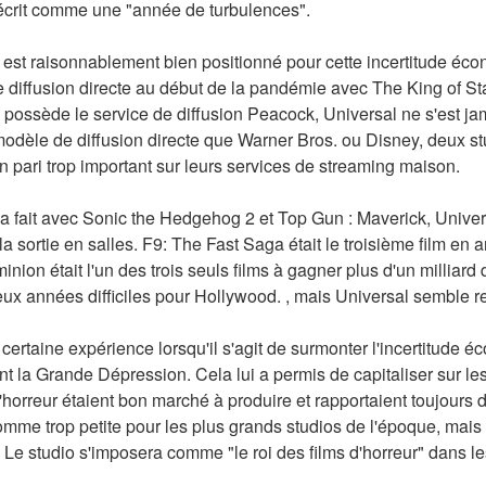
t décrit comme une "année de turbulences".
l est raisonnablement bien positionné pour cette incertitude éco
diffusion directe au début de la pandémie avec The King of Stat
o possède le service de diffusion Peacock, Universal ne s'est j
dèle de diffusion directe que Warner Bros. ou Disney, deux stud
n pari trop important sur leurs services de streaming maison.
 fait avec Sonic the Hedgehog 2 et Top Gun : Maverick, Universa
a sortie en salles. F9: The Fast Saga était le troisième film en a
ion était l'un des trois seuls films à gagner plus d'un milliard 
ux années difficiles pour Hollywood. , mais Universal semble re
certaine expérience lorsqu'il s'agit de surmonter l'incertitude é
 la Grande Dépression. Cela lui a permis de capitaliser sur les
'horreur étaient bon marché à produire et rapportaient toujours d
me trop petite pour les plus grands studios de l'époque, mais el
t. Le studio s'imposera comme "le roi des films d'horreur" dans 