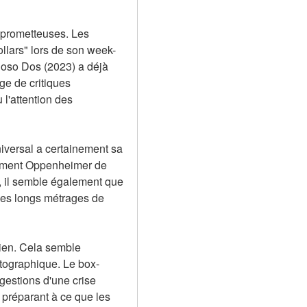
 prometteuses. Les 
llars" lors de son week-
Boso Dos (2023) a déjà 
e de critiques 
l'attention des 
versal a certainement sa 
amment Oppenheimer de 
 il semble également que 
des longs métrages de 
ien. Cela semble 
atographique. Le box-
gestions d'une crise 
préparant à ce que les 