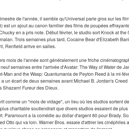
imestre de l'année, il semble qu'Universal parie gros sur les film
 est un ajout au canon familier des films de poupées effrayante
ucky en a pris note. Début février, le studio sort Knock at the C
malan. Trois semaines plus tard, Cocaine Bear d'Elizabeth Bank
il, Renfield arrive en salles.
iers mois de l'année sont généralement une friche cinématographi
s neuf semaines entre l'arrivée d'Avatar: The Way of Water de 
nt-Man and the Wasp: Quantumania de Peyton Reed à la mi-février
 a un écart de deux semaines avant Michael B. Jordan's Creed II
's Shazam! Fureur des Dieux.
rit comme un "mois de vidage", un lieu où les studios sortent des
lus charitable soutiendrait que divers studios essaient de plus 
. Paramount a la comédie au dollar d'argent 80 pour Brady. Son
Otto qui va loin. Warner Bros. essaie d'attirer les cinéphiles 